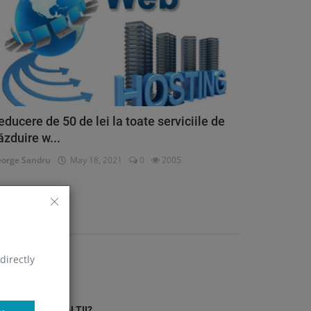
educere de 50 de lei la toate serviciile de
ăzduire w...
orge Sandru
May 18, 2021
0
2005
ATEGORII
ersonal
directly
(41)
 AU MAI CITIT ALTII?