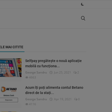
ELE MAI CITITE
Selfpay pregătește o nouă aplicație
mobilă cu funcționa...
George Sandru
Jun 25, 2021
2
4663
Acum îți poți alimenta contul Betano
direct de la stați...
George Sandru
Apr 19, 2021
0
4116