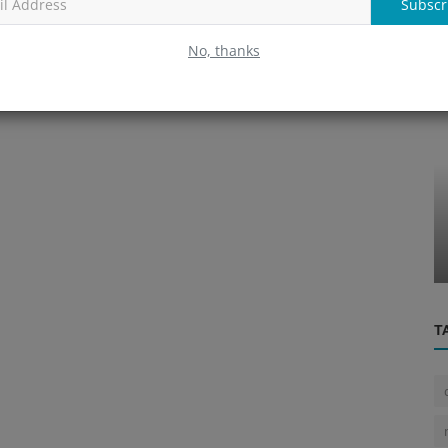
Subscr
No, thanks
Personal
Where’s My Technician. Aplicația care îți
arată când ajunge tehnicianu...
T