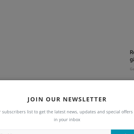
R
g
Ge
C
JOIN OUR NEWSLETTER
P
r subscribers list to get the latest news, updates and special offers 
in your inbox
CE