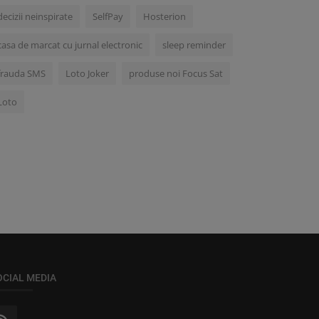
decizii neinspirate
SelfPay
Hosterion
casa de marcat cu jurnal electronic
sleep reminder
frauda SMS
Loto Joker
produse noi Focus Sat
Loto
OCIAL MEDIA