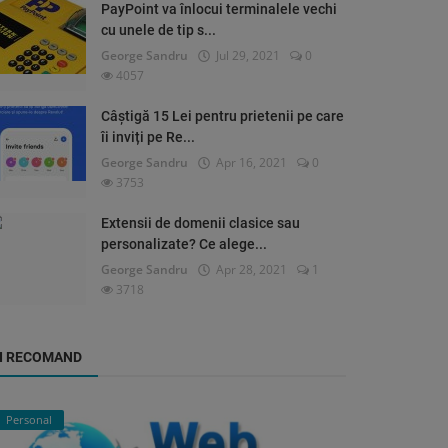
PayPoint va înlocui terminalele vechi
cu unele de tip s...
George Sandru
Jul 29, 2021
0
4057
Câștigă 15 Lei pentru prietenii pe care
îi inviți pe Re...
George Sandru
Apr 16, 2021
0
3753
Extensii de domenii clasice sau
personalizate? Ce alege...
George Sandru
Apr 28, 2021
1
3718
ȚI RECOMAND
Personal