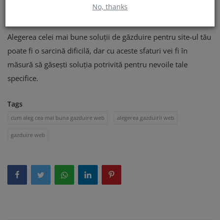
web și serviciul de asistență, poți lua o decizie informată și
No, thanks
potrivită.
Alegerea celei mai bune soluții de găzduire pentru site-ul tău
poate fi o sarcină dificilă, dar cu aceste sfaturi vei fi în
măsură să găsești soluția potrivită pentru nevoile tale
specifice.
Tags
cum aleg cea mai buna gazduire web
alegerea gazduirii web
gazduire web