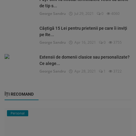
de tip s...
George Sandru
Jul 29, 2021
0
4060
Câștigă 15 Lei pentru prietenii pe care îi inviți
pe Re...
George Sandru
Apr 16, 2021
0
3755
Extensii de domenii clasice sau personalizate?
Ce alege...
George Sandru
Apr 28, 2021
1
3722
ÎȚI RECOMAND
Personal