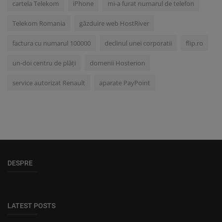
cartela Telekom
iPhone
mi-a furat numarul de telefon
Telekom Romania
găzduire web HostRiver
factura cu numarul 100000
declinul unei corporatii
flip.ro
un-doi centru de plăți
domenii Hosterion
service autorizat Renault
aparate PayPoint
DESPRE
LATEST POSTS