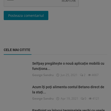
Posteaza comentariul
CELE MAI CITITE
Selfpay pregătește o nouă aplicație mobilă cu
funcționa...
George Sandru
Jun 25, 2021
2
4667
Acum îți poți alimenta contul Betano direct de
la stați...
George Sandru
Apr 19, 2021
0
4121
PayPoint va înlocui terminalele vechi cu unele