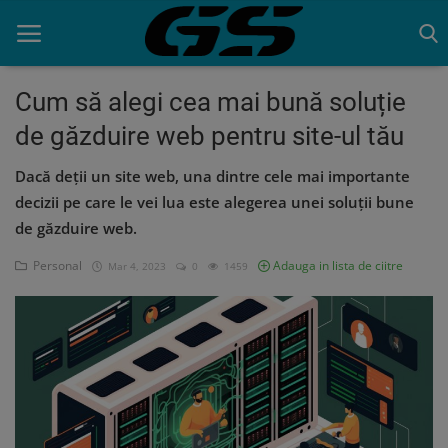
Cum să alegi cea mai bună soluție
de găzduire web pentru site-ul tău
Acasa
Dacă deții un site web, una dintre cele mai importante
Contact
decizii pe care le vei lua este alegerea unei soluții bune
de găzduire web.
Personal
Adauga in lista de ciitre
Mar 4, 2023
0
1459