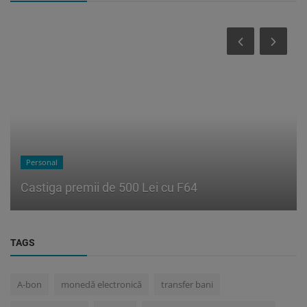
Personal
Castiga premii de 500 Lei cu F64
TAGS
A-bon
monedă electronică
transfer bani