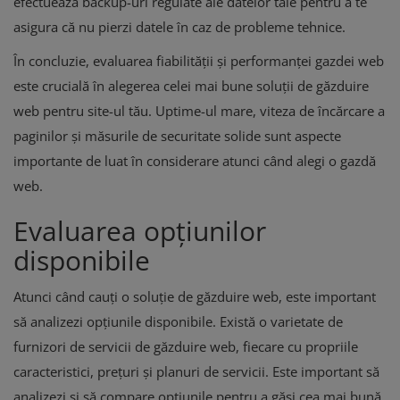
efectuează backup-uri regulate ale datelor tale pentru a te
asigura că nu pierzi datele în caz de probleme tehnice.
În concluzie, evaluarea fiabilității și performanței gazdei web
este crucială în alegerea celei mai bune soluții de găzduire
web pentru site-ul tău. Uptime-ul mare, viteza de încărcare a
paginilor și măsurile de securitate solide sunt aspecte
importante de luat în considerare atunci când alegi o gazdă
web.
Evaluarea opțiunilor
disponibile
Atunci când cauți o soluție de găzduire web, este important
să analizezi opțiunile disponibile. Există o varietate de
furnizori de servicii de găzduire web, fiecare cu propriile
caracteristici, prețuri și planuri de servicii. Este important să
analizezi și să compare opțiunile pentru a găsi cea mai bună