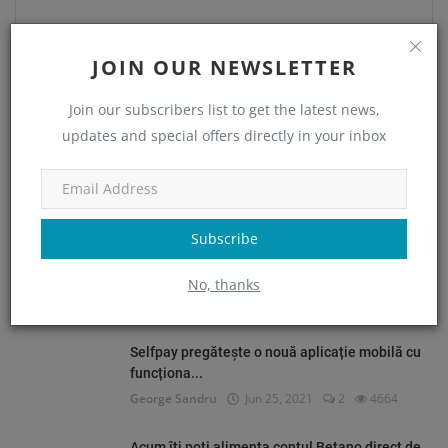
JOIN OUR NEWSLETTER
Join our subscribers list to get the latest news,
updates and special offers directly in your inbox
Posteaza comentariul
Subscribe
No, thanks
CELE MAI CITITE
Selfpay pregătește o nouă aplicație mobilă cu
funcționa...
George Sandru
Jun 25, 2021
2
4664
Acum îți poți alimenta contul Betano direct de