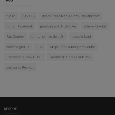
TAGS
flip.ro
iOS 13.5
Banca Transilvania a preluat Bancpost
donatii Facebook
găzduire web HostRiver
afiliere Revolut
Fan Courier
un-doi centru de plăți
transfer bani
wireless gratuit
EBA
Drepturi de autor pe Youtube
Panasonic Lumix GH5 II
modificari Home Bank ING
castiga cu Revolut
DESPRE