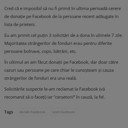
Cred că e imposibil să nu fi primit în ultima perioadă cerere
de donație pe Facebook de la persoane recent adăugate în
lista de prieteni.
Eu am primit cel puțin 3 solicitări de a dona în ulimele 7 zile.
Majoritatea strângerilor de fonduri erau pentru diferite
persoane bolnave, copii, bătrâni, etc.
În ultimul an am făcut donații pe Facebook, dar doar către
cazuri sau persoane pe care chiar le cunoșteam și cauza
strângerilor de fonduri era una reală.
Solicitările suspecte le-am reclamat la Facebook (vă
recomand să o faceți) iar ”cerșetorii” în cauză, la fel.
Tags
donatii Facebook
scam Facebook