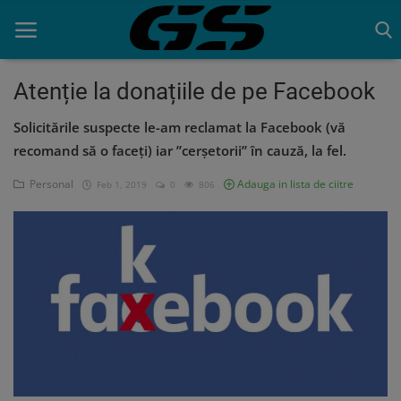
Atenție la donațiile de pe Facebook
Solicitările suspecte le-am reclamat la Facebook (vă
Acasa
recomand să o faceți) iar ”cerșetorii” în cauză, la fel.
Contact
Personal
Adauga in lista de ciitre
Feb 1, 2019
0
806