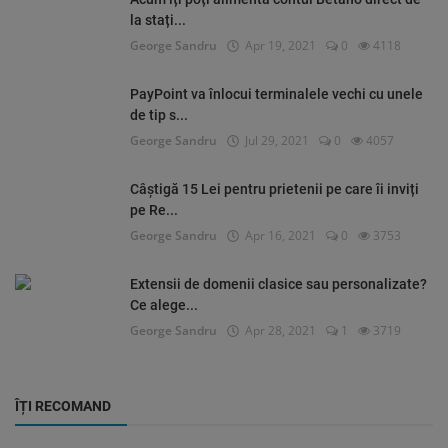
la stați...
George Sandru
Apr 19, 2021
0
4118
PayPoint va înlocui terminalele vechi cu unele
de tip s...
George Sandru
Jul 29, 2021
0
4057
Câștigă 15 Lei pentru prietenii pe care îi inviți
pe Re...
George Sandru
Apr 16, 2021
0
3753
Extensii de domenii clasice sau personalizate?
Ce alege...
George Sandru
Apr 28, 2021
1
3719
ÎȚI RECOMAND