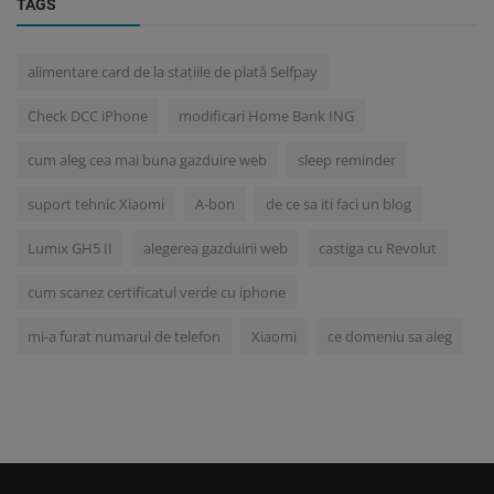
TAGS
alimentare card de la stațiile de plată Selfpay
Check DCC iPhone
modificari Home Bank ING
cum aleg cea mai buna gazduire web
sleep reminder
suport tehnic Xiaomi
A-bon
de ce sa iti faci un blog
Lumix GH5 II
alegerea gazduirii web
castiga cu Revolut
cum scanez certificatul verde cu iphone
mi-a furat numarul de telefon
Xiaomi
ce domeniu sa aleg