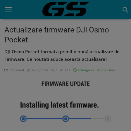
Actualizare firmware DJI Osmo
Pocket
Acasa
DJI Osmo Pocket tocmai a primit o nouă actualizare de
Contact
Firmware. Ce noutati aduce aceasta actualizare?
Personal
Adauga in lista de ciitre
Feb 1, 2019
0
865