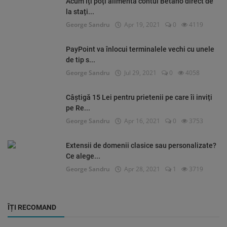
Acum îți poți alimenta contul Betano direct de
la stați...
George Sandru
Apr 19, 2021
0
4119
PayPoint va înlocui terminalele vechi cu unele
de tip s...
George Sandru
Jul 29, 2021
0
4058
Câștigă 15 Lei pentru prietenii pe care îi inviți
pe Re...
George Sandru
Apr 16, 2021
0
3753
Extensii de domenii clasice sau personalizate?
Ce alege...
George Sandru
Apr 28, 2021
1
3719
ÎȚI RECOMAND