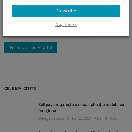
Subscribe
No, thanks
Posteaza comentariul
CELE MAI CITITE
Selfpay pregătește o nouă aplicație mobilă cu
funcționa...
George Sandru
Jun 25, 2021
2
4665