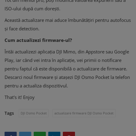
Tot din meniul pro, poți modifica valoarea expunerii sau a
ISO-ului după cum dorești.
Această actualizare mai aduce îmbunătățiri pentru autofocus
și face detection.
Cum actualizezi firmware-ul?
Întâi actualizezi aplicația DJI Mimo, din Appstore sau Google
Play, iar când vei intra în aplicație, vei primii o notificare
pentru faptul că este disponibilă o actualizare de firmware.
Descarci noul firmware și atașezi DJI Osmo Pocket la telefon
pentru a actualiza dispozitivul.
That's it! Enjoy
Tags
DJI Osmo Pocket
actualizare firmware DJI Osmo Pocket