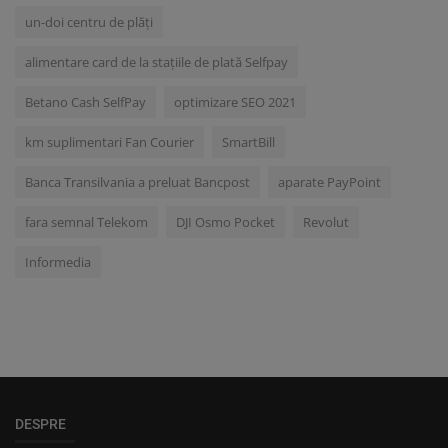
un-doi centru de plăți
alimentare card de la stațiile de plată Selfpay
Betano Cash SelfPay
optimizare SEO 2021
km suplimentari Fan Courier
SmartBill
Banca Transilvania a preluat Bancpost
aparate PayPoint
fara semnal Telekom
DJI Osmo Pocket
Revolut
Informedia
DESPRE