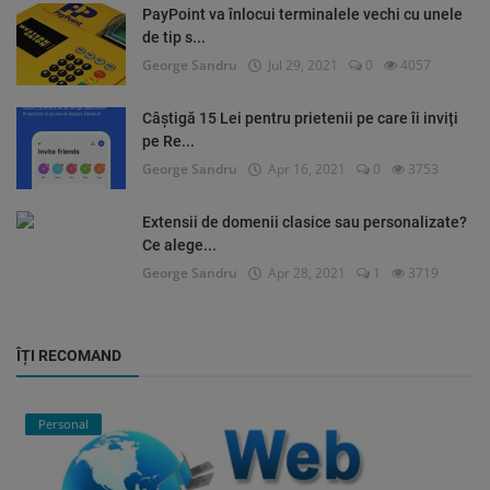
PayPoint va înlocui terminalele vechi cu unele
de tip s...
George Sandru
Jul 29, 2021
0
4057
Câștigă 15 Lei pentru prietenii pe care îi inviți
pe Re...
George Sandru
Apr 16, 2021
0
3753
Extensii de domenii clasice sau personalizate?
Ce alege...
George Sandru
Apr 28, 2021
1
3719
ÎȚI RECOMAND
Personal