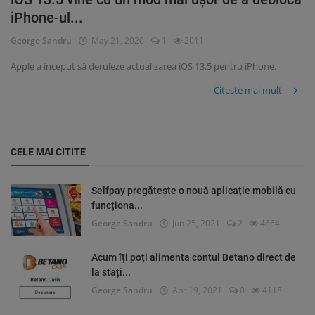
iPhone-ul...
George Sandru
May 21, 2020
1
2011
Apple a început să deruleze actualizarea iOS 13.5 pentru iPhone.
Citeste mai mult
CELE MAI CITITE
Selfpay pregătește o nouă aplicație mobilă cu
funcționa...
George Sandru
Jun 25, 2021
2
4664
Acum îți poți alimenta contul Betano direct de
la stați...
George Sandru
Apr 19, 2021
0
4118