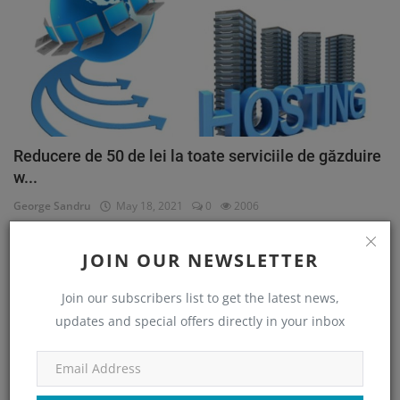
Reducere de 50 de lei la toate serviciile de găzduire
w...
George Sandru
May 18, 2021
0
2006
JOIN OUR NEWSLETTER
CATEGORII
Join our subscribers list to get the latest news,
updates and special offers directly in your inbox
Personal
(41)
CE AU MAI CITIT ALTII?