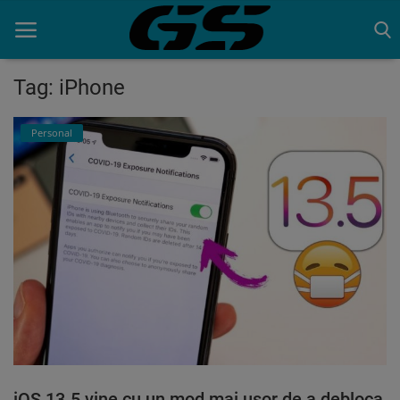
Tag: iPhone
Acasa
Personal
Contact
iOS 13.5 vine cu un mod mai uşor de a debloca