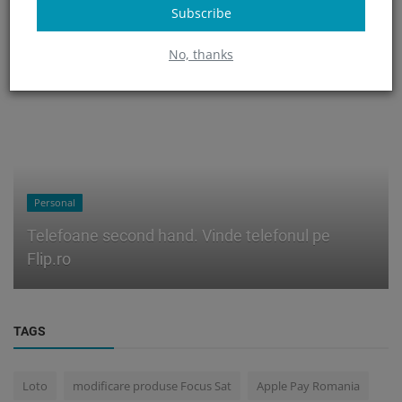
Subscribe
No, thanks
Personal
Telefoane second hand. Vinde telefonul pe
Flip.ro
TAGS
Loto
modificare produse Focus Sat
Apple Pay Romania