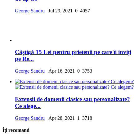
George Sandru
Jul 29, 2021
0
4057
Câștigă 15 Lei pentru prietenii pe care îi inviți
pe Re...
George Sandru
Apr 16, 2021
0
3753
Extensii de domenii clasice sau personalizate?
Ce alege...
George Sandru
Apr 28, 2021
1
3718
Îți recomand