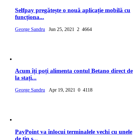
Selfpay pregătește o nouă aplicație mobilă cu
funcționa...
George Sandru
Jun 25, 2021
2
4664
Acum îți poți alimenta contul Betano direct de
la stați...
George Sandru
Apr 19, 2021
0
4118
PayPoint va înlocui terminalele vechi cu unele
de tip s...