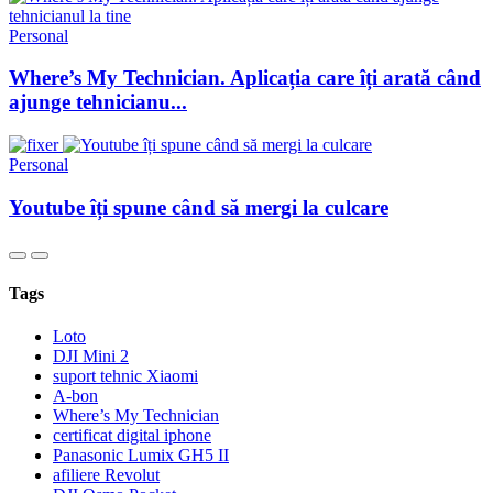
Personal
Where’s My Technician. Aplicația care îți arată când
ajunge tehnicianu...
Personal
Youtube îți spune când să mergi la culcare
Tags
Loto
DJI Mini 2
suport tehnic Xiaomi
A-bon
Where’s My Technician
certificat digital iphone
Panasonic Lumix GH5 II
afiliere Revolut