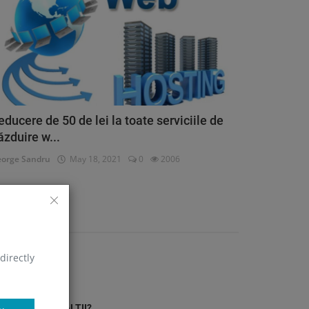
educere de 50 de lei la toate serviciile de
ăzduire w...
orge Sandru
May 18, 2021
0
2006
ATEGORII
ersonal
directly
(41)
 AU MAI CITIT ALTII?