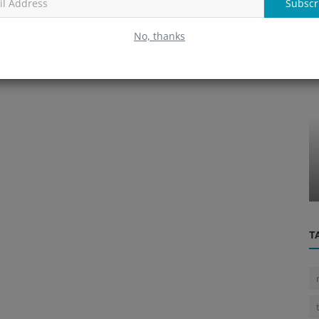
Subscr
No, thanks
Personal
ind
R.I.P. Bancpost
T