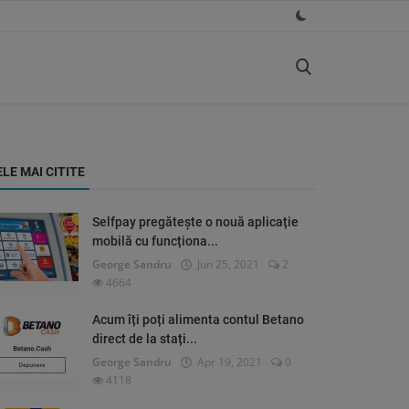
ELE MAI CITITE
Selfpay pregătește o nouă aplicație
mobilă cu funcționa...
George Sandru
Jun 25, 2021
2
4664
Acum îți poți alimenta contul Betano
direct de la stați...
George Sandru
Apr 19, 2021
0
4118