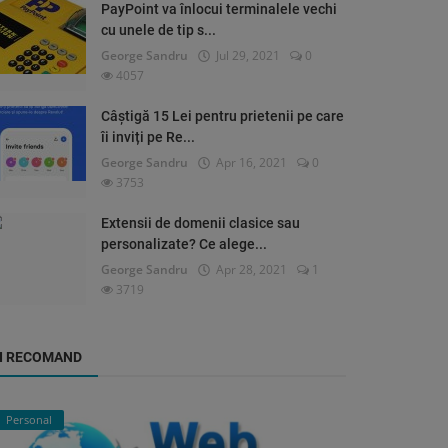
PayPoint va înlocui terminalele vechi
cu unele de tip s...
George Sandru
Jul 29, 2021
0
4057
Câștigă 15 Lei pentru prietenii pe care
îi inviți pe Re...
George Sandru
Apr 16, 2021
0
3753
Extensii de domenii clasice sau
personalizate? Ce alege...
George Sandru
Apr 28, 2021
1
3719
ȚI RECOMAND
Personal