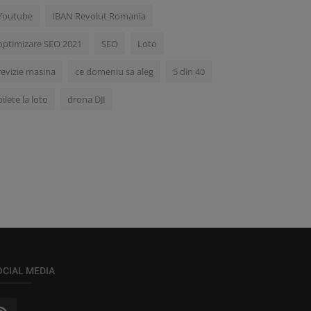
Youtube
IBAN Revolut Romania
optimizare SEO 2021
SEO
Loto
revizie masina
ce domeniu sa aleg
5 din 40
bilete la loto
drona DJI
OCIAL MEDIA