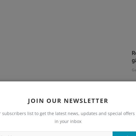
R
g
Ge
C
JOIN OUR NEWSLETTER
P
r subscribers list to get the latest news, updates and special offers 
in your inbox
CE