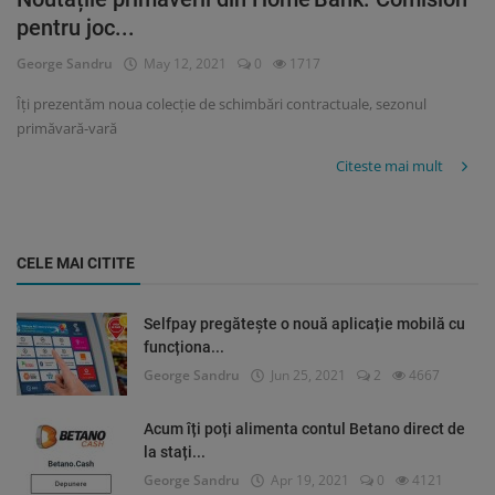
pentru joc...
George Sandru
May 12, 2021
0
1717
Îți prezentăm noua colecție de schimbări contractuale, sezonul
primăvară-vară
Citeste mai mult
CELE MAI CITITE
Selfpay pregătește o nouă aplicație mobilă cu
funcționa...
George Sandru
Jun 25, 2021
2
4667
Acum îți poți alimenta contul Betano direct de
la stați...
George Sandru
Apr 19, 2021
0
4121