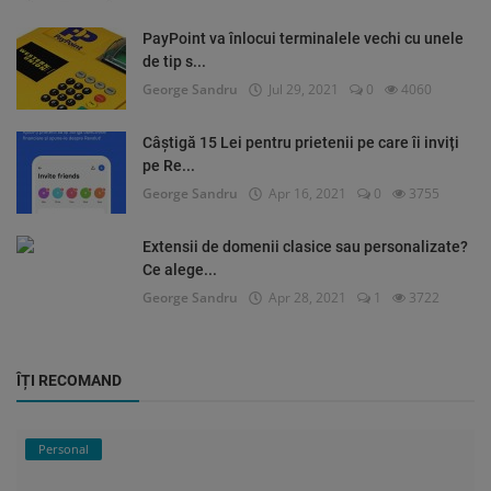
PayPoint va înlocui terminalele vechi cu unele
de tip s...
George Sandru
Jul 29, 2021
0
4060
Câștigă 15 Lei pentru prietenii pe care îi inviți
pe Re...
George Sandru
Apr 16, 2021
0
3755
Extensii de domenii clasice sau personalizate?
Ce alege...
George Sandru
Apr 28, 2021
1
3722
ÎȚI RECOMAND
Personal