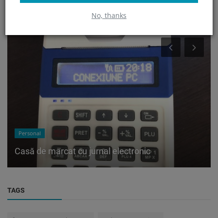
CE AU MAI CITIT ALTII?
No, thanks
Personal
Casă de marcat cu jurnal electronic
TAGS