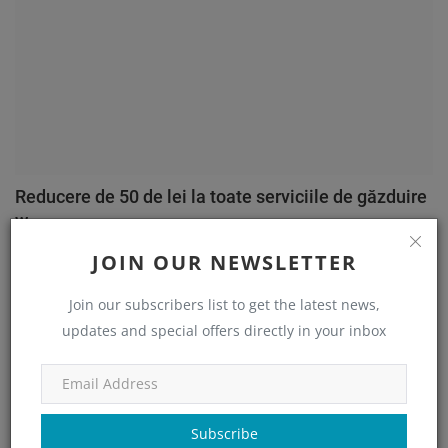
Reducere de 50 de lei la toate serviciile de găzduire
w...
George Sandru
May 18, 2021
0
2009
JOIN OUR NEWSLETTER
Join our subscribers list to get the latest news,
updates and special offers directly in your inbox
CATEGORII
Personal
(41)
Subscribe