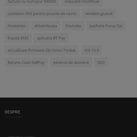
factura cu numarul 100000
reducere HostRiver
comision ING pentru jocurile de noroc
wireless gratuit
Hosterion
#StamAcasa
Youtube
pachete Focus Sat
frauda SMS
aplicatia BT Pay
actualizare firmware DJI Osmo Pocket
iOS 13.5
Betano Cash SelfPay
extensii de domenii
SEO
DESPRE