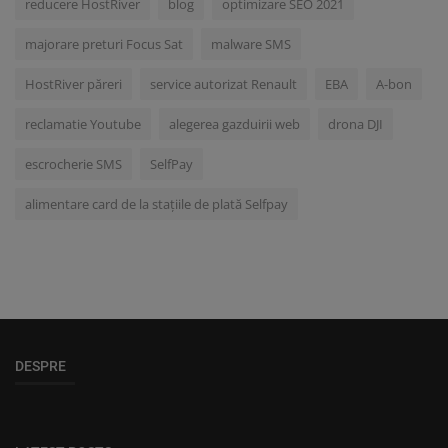
reducere HostRiver
blog
optimizare SEO 2021
majorare preturi Focus Sat
malware SMS
HostRiver păreri
service autorizat Renault
EBA
A-bon
reclamatie Youtube
alegerea gazduirii web
drona DJI
escrocherie SMS
SelfPay
alimentare card de la stațiile de plată Selfpay
DESPRE