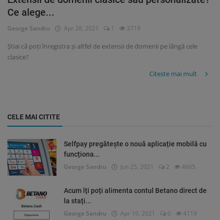
Ce alege...
George Sandru
Apr 28, 2021
1
3719
Știai că poți înregistra și altfel de extensii de domenii pe lângă cele
clasice?
Citeste mai mult
CELE MAI CITITE
Selfpay pregătește o nouă aplicație mobilă cu
funcționa...
George Sandru
Jun 25, 2021
2
4665
Acum îți poți alimenta contul Betano direct de
la stați...
George Sandru
Apr 19, 2021
0
4119