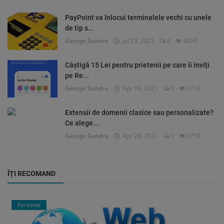
PayPoint va înlocui terminalele vechi cu unele
de tip s...
George Sandru
Jul 29, 2021
0
4058
Câștigă 15 Lei pentru prietenii pe care îi inviți
pe Re...
George Sandru
Apr 16, 2021
0
3753
Extensii de domenii clasice sau personalizate?
Ce alege...
George Sandru
Apr 28, 2021
1
3719
ÎȚI RECOMAND
Personal