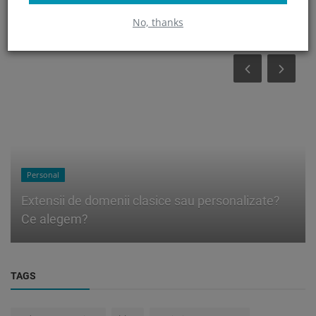
CE AU MAI CITIT ALTII?
No, thanks
Personal
Extensii de domenii clasice sau personalizate?
Ce alegem?
TAGS