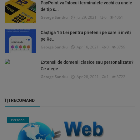
PayPoint va înlocui terminalele vechi cu unele
de tip s...
George Sandru
Jul 29, 2021
0
4061
Câștigă 15 Lei pentru prietenii pe care îi inviți
pe Re...
George Sandru
Apr 16, 2021
0
3759
Extensii de domenii clasice sau personalizate?
Ce alege...
George Sandru
Apr 28, 2021
1
3722
ÎȚI RECOMAND
Personal