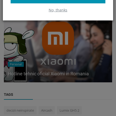
No, thanks
Personal
Hotline tehnic oficial Xiaomi in Romania
TAGS
decizii neinspirate
Aircash
Lumix GH5 2