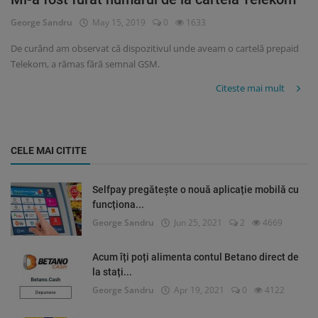
George Sandru
May 15, 2019
0
1633
De curând am observat că dispozitivul unde aveam o cartelă prepaid
Telekom, a rămas fără semnal GSM.
Citeste mai mult
CELE MAI CITITE
Selfpay pregătește o nouă aplicație mobilă cu
funcționa...
George Sandru
Jun 25, 2021
2
4669
Acum îți poți alimenta contul Betano direct de
la stați...
George Sandru
Apr 19, 2021
0
4122