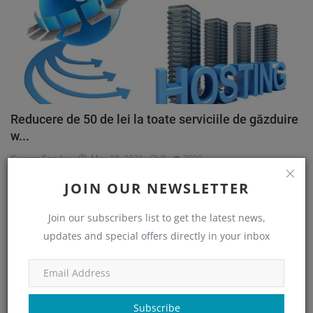
Reducere de 50 de lei la toate serviciile de găzduire
w...
George Sandru
May 18, 2021
0
2009
JOIN OUR NEWSLETTER
Join our subscribers list to get the latest news,
CATEGORII
updates and special offers directly in your inbox
Personal
(41)
Subscribe
CE AU MAI CITIT ALTII?