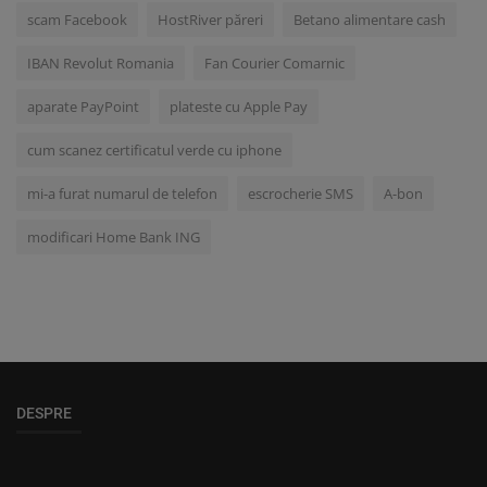
scam Facebook
HostRiver păreri
Betano alimentare cash
IBAN Revolut Romania
Fan Courier Comarnic
aparate PayPoint
plateste cu Apple Pay
cum scanez certificatul verde cu iphone
mi-a furat numarul de telefon
escrocherie SMS
A-bon
modificari Home Bank ING
DESPRE