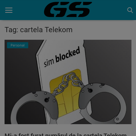
Tag: cartela Telekom
Acasa
Personal
Contact
Mi-a fost furat numărul de la cartela Telekom