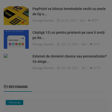
PayPoint va înlocui terminalele vechi cu unele
de tip s...
George Sandru
Jul 29, 2021
0
4057
Câștigă 15 Lei pentru prietenii pe care îi inviți
pe Re...
George Sandru
Apr 16, 2021
0
3753
Extensii de domenii clasice sau personalizate?
Ce alege...
George Sandru
Apr 28, 2021
1
3719
ÎȚI RECOMAND
Personal