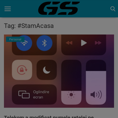
Tag: #StamAcasa
Acasa
Personal
Contact
Telekom a modificat numele retelei pe