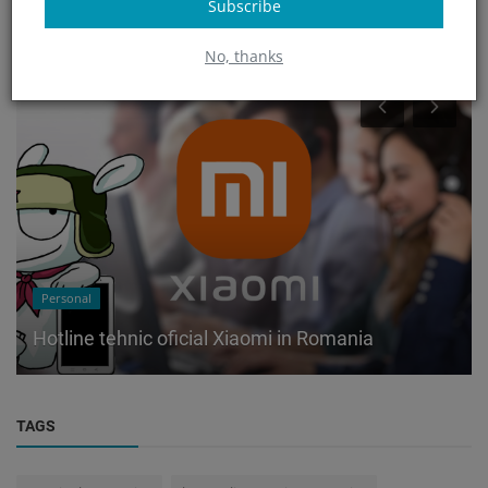
Subscribe
CE AU MAI CITIT ALTII?
No, thanks
Personal
Hotline tehnic oficial Xiaomi in Romania
TAGS