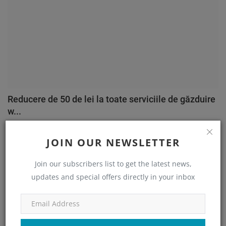
Reducere de 50 de lei la toate serviciile de găzduire
w...
George Sandru
May 18, 2021
0
2006
JOIN OUR NEWSLETTER
Join our subscribers list to get the latest news,
CATEGORII
updates and special offers directly in your inbox
Personal
(41)