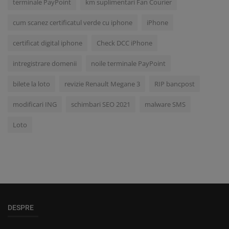
terminale PayPoint
km suplimentari Fan Courier
cum scanez certificatul verde cu iphone
iPhone
certificat digital iphone
Check DCC iPhone
intregistrare domenii
noile terminale PayPoint
bilete la loto
revizie Renault Megane 3
RIP bancpost
modificari ING
schimbari SEO 2021
malware SMS
Loto
DESPRE