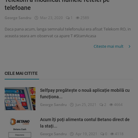
telefoane
George Sandru
Mar 23, 2020
1
2589
Daca pana acum, langa semnalul telefonului era afisat Telekom RO, in
aceasta seara am observat ca apare T #StamAcasa
Citeste mai mult
CELE MAI CITITE
Selfpay pregătește o nouă aplicație mobilă cu
funcționa...
George Sandru
Jun 25, 2021
2
4664
Acum îți poți alimenta contul Betano direct de
la stați...
George Sandru
Apr 19, 2021
0
4118