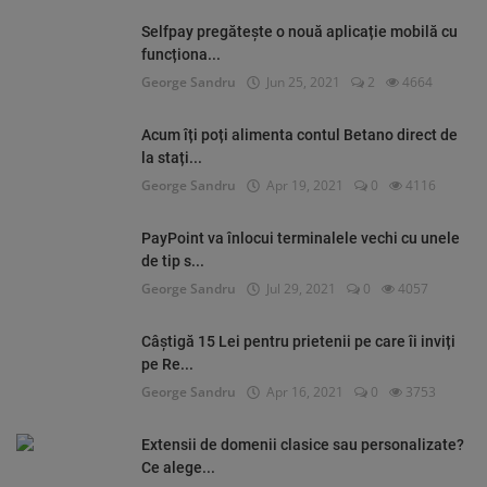
Selfpay pregătește o nouă aplicație mobilă cu
funcționa...
George Sandru
Jun 25, 2021
2
4664
Acum îți poți alimenta contul Betano direct de
la stați...
George Sandru
Apr 19, 2021
0
4116
PayPoint va înlocui terminalele vechi cu unele
de tip s...
George Sandru
Jul 29, 2021
0
4057
Câștigă 15 Lei pentru prietenii pe care îi inviți
pe Re...
George Sandru
Apr 16, 2021
0
3753
Extensii de domenii clasice sau personalizate?
Ce alege...