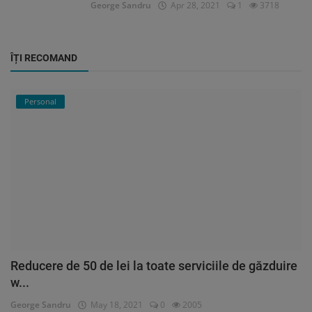
George Sandru
Apr 28, 2021
1
3718
ÎȚI RECOMAND
Personal
Reducere de 50 de lei la toate serviciile de găzduire
w...
George Sandru
May 18, 2021
0
2005