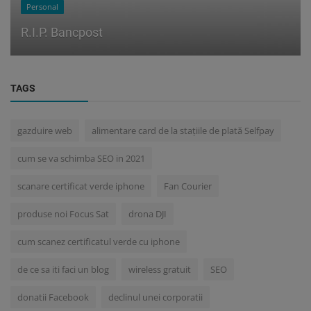
Personal
R.I.P. Bancpost
TAGS
gazduire web
alimentare card de la stațiile de plată Selfpay
cum se va schimba SEO in 2021
scanare certificat verde iphone
Fan Courier
produse noi Focus Sat
drona DJI
cum scanez certificatul verde cu iphone
de ce sa iti faci un blog
wireless gratuit
SEO
donatii Facebook
declinul unei corporatii