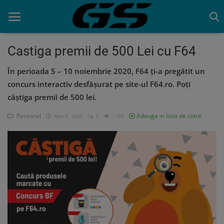
Castiga premii de 500 Lei cu F64
În perioada 5 – 10 noiembrie 2020, F64 ţi-a pregătit un
Acasa
concurs interactiv desfășurat pe site-ul F64.ro. Poți
Contact
câștiga premii de 500 lei.
Personal
Adauga in lista de ciitre
Nov 5, 2020
0
1199