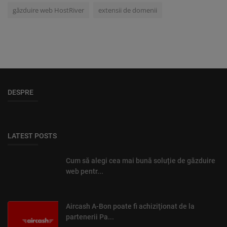
găzduire web HostRiver
extensii de domenii
DESPRE
LATEST POSTS
Cum să alegi cea mai bună soluție de găzduire
web pentr...
Aircash A-Bon poate fi achiziţionat de la
partenerii Pa...