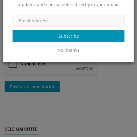
updates and special offers directly in your inbox
Comentariu
Subscribe
No, thanks
Posteaza comentariul
CELE MAI CITITE